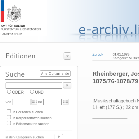
Zurück
01.01.1875
Kategorie: Musik
Rheinberger, Jos
1875/76-1878/79
ODER
UND
[Musikschultagebuch Nr
von
bis
1 Heft (177 S.) ; 22 cm
in Personen suchen
______________
in Körperschaften suchen
in Editionstexten suchen
in den Kategorien suchen