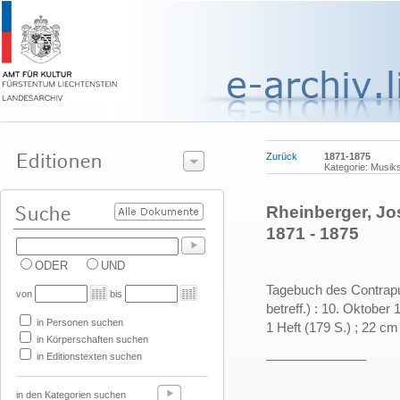
Zurück
1871-1875
Kategorie: Musik
Rheinberger, Jo
1871 - 1875
ODER
UND
Tagebuch des Contrapun
von
bis
betreff.) : 10. Oktober 
in Personen suchen
1 Heft (179 S.) ; 22 cm
in Körperschaften suchen
______________
in Editionstexten suchen
in den Kategorien suchen