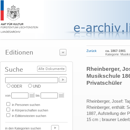
Zurück
ca. 1867-1901
Kategorie: Musik
Rheinberger, Jo
Musikschule 1867
Privatschüler
ODER
UND
von
bis
Rheinberger, Josef:
Ta
in Personen suchen
Rheinberger, enthält: 
in Körperschaften suchen
1887, Aufstellung der P
in Editionstexten suchen
15 cm ; brauner Leder
______________
in den Kategorien suchen