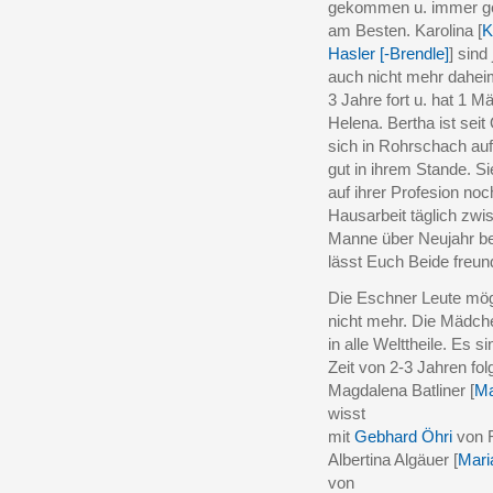
gekommen u. immer gef
am Besten. Karolina [
K
Hasler [-Brendle]
] sind 
auch nicht mehr daheim
3 Jahre fort u. hat 1
Helena. Bertha ist seit 
sich in Rohrschach auf
gut in ihrem Stande. S
auf ihrer Profesion no
Hausarbeit täglich zwis
Manne über Neujahr be
lässt Euch Beide freun
Die Eschner Leute mög
nicht mehr. Die Mädche
in alle Welttheile. Es si
Zeit von 2-3 Jahren fo
Magdalena Batliner [
Ma
wisst
mit
Gebhard Öhri
von 
Albertina Algäuer [
Maria
von