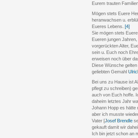
Eurem trauten Familien
Mögen stets Euere Her
heranwachsen u. erblü
Eueres Lebens.
[4]
Sie mögen stets Euere
Eueren jungen Jahren,
vorgerückten Alter, Eu
sein u. Euch noch Ehre
erweisen noch über da
Diese Wünsche gelten
geliebten Gemahl
Ulric
Bei uns zu Hause ist A
pflegt zu schreiben) g
auch von Euch hoffe. Ic
daheim letztes Jahr war
Johann Hopp es hätte m
aber ich musste wiede
Vater [
Josef Brendle
se
gekauft damit wir dahe
Ich bin jetzt schon a