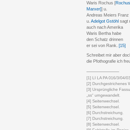
Waris Rochus [
Rochus
Marxer]
] u.
Andreas Meiers Franz 
u.
Adelgot Gstöhl
sagt 
auch nach Amerika
Waris Bertha habe
den Schatz drinnen
er sei von Rank.
[15]
Schreibet mir aber doc
die Pfothografie ich f
______________
[1] LI LA PA 016/3/04/03
[2] Durchgestrichenes 
[3] Ursprüngliche Fass
„ss“ umgewandelt.
[4] Seitenwechsel.
[5] Seitenwechsel.
[6] Durchstreichung.
[7] Durchstreichung.
[8] Seitenwechsel.