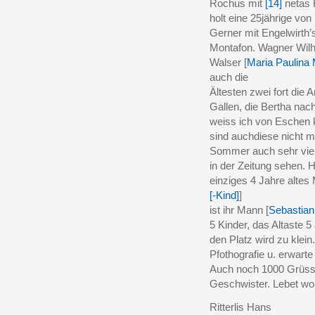
Rochus mit
[14]
netas 
holt eine 25jährige von
Gerner mit Engelwirth’
Montafon. Wagner Wilh
Walser [
Maria Paulina 
auch die
Ältesten zwei fort die
Gallen, die Bertha nac
weiss ich von Eschen 
sind auch
diese nicht m
Sommer auch sehr viel
in der Zeitung sehen. H
einziges 4 Jahre altes
[-Kind]
]
ist ihr Mann [
Sebastian
5 Kinder, das Altaste 5 
den Platz wird zu klei
Pfothografie u. erwarte
Auch noch 1000 Grüsse
Geschwister. Lebet wo
Ritterlis Hans