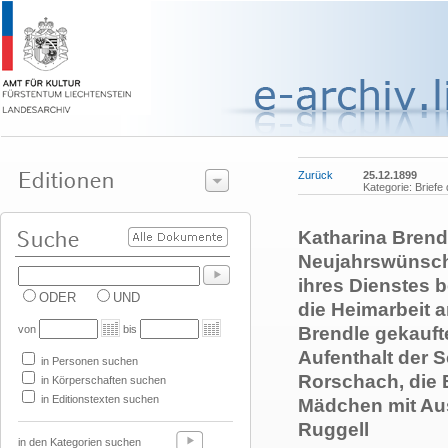
Zurück
25.12.1899
Kategorie: Briefe
Katharina Brend
Neujahrswünsch
ihres Dienstes 
ODER
UND
die Heimarbeit a
von
bis
Brendle gekauft
Aufenthalt der 
in Personen suchen
Rorschach, die
in Körperschaften suchen
in Editionstexten suchen
Mädchen mit Aus
Ruggell
in den Kategorien suchen