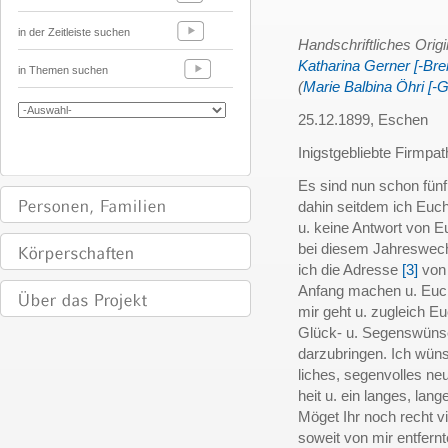
in der Zeitleiste suchen
Handschriftliches Orig
Katharina Gerner [-Bre
in Themen suchen
(
Marie Balbina Öhri [-G
25.12.1899, Eschen
Inigstgebliebte Firmpat
Es sind nun schon fünf
dahin seitdem ich Euch
u. keine Antwort von E
bei diesem Jahreswechs
ich die Adresse
[3]
von 
Anfang machen u. Euch
mir geht u. zugleich E
Glück- u. Segenswüns
darzubringen. Ich wün
liches, segenvolles ne
heit u. ein langes, lan
Möget Ihr noch recht v
soweit von mir entfern