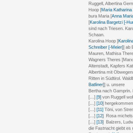
Ruggell, Albertina Gern
Hoop [
Maria Katharina
bura Maria [
Anna Maria
[
Karolina Bargetzi [-Hu
sind nach Triesen. Karo
Schaan.
Karolina Hoop [
Karolin
Schreiber [-Meier]
] ab
Mauren, Mathisa There
Wagners Theres [Marx
Altenstadt, Kapfers Ka
Albertina mit Obwegen
Ritten in Südtirol. Wald
Batliner]
] u. unsere
Bertha nach Gamprin. 
[…]
[9]
von Ruggell woh
[…]
[10]
hergekommen. 
[…]
[11]
Töni, von Stre
[…]
[12]
Rosa michels v
[…]
[13]
Balzers, Ludwi
die Fastnacht giebt es