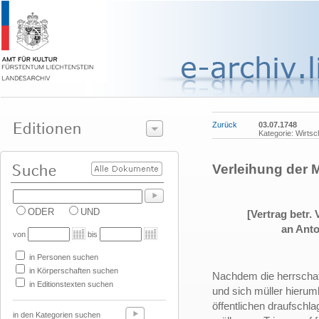
Zurück
03.07.1748
Kategorie: Wirts
Verleihung der 
ODER
UND
[Vertrag betr.
an Anto
von
bis
in Personen suchen
in Körperschaften suchen
Nachdem die herrschaftl
in Editionstexten suchen
und sich müller hierum
öffentlichen draufsch
in den Kategorien suchen