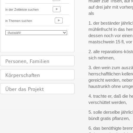
müller zue Trisen, auf
auf drei jahr mit vorhe
in der Zeitleiste suchen
als
in Themen suchen
1. der beständer jährlic
mühlinfrucht in das her
dessen noch vor einen j
mastschwein 15 fl, vor 
2. alle reparations-kös
sich nehmen,
3. den wein zum auszäp
herrschafftlichen kell
gereicht werden, nebens
haustrunkh ohne umge
4. trachte er, daß die h
verschüttet werden,
5. solle derselbe jährl
bündt gratis pflanzen,
6. das benöthigte bren