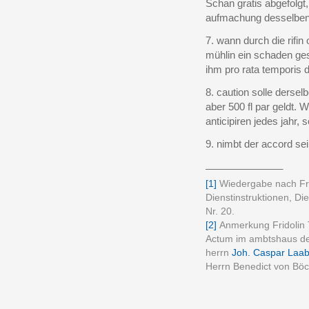
Schan gratis abgefolgt
aufmachung desselben v
7. wann durch die rifi
mühlin ein schaden ges
ihm pro rata temporis 
8. caution solle dersel
aber 500 fl par geldt.
anticipiren jedes jahr, 
9. nimbt der accord se
______________
[1]
Wiedergabe nach Fri
Dienstinstruktionen, Di
Nr. 20.
[2]
Anmerkung Fridolin 
Actum im ambtshaus des
herrn
Joh. Caspar Laa
Herrn Benedict von Böc