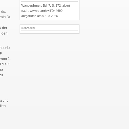
Wanger/Irmen, Bd. 7, S. 172; zitiert
nach: www.e-archiv.li/D44699;
 ds.
aufgerufen am 07.08.2026
ath Dr.
D der
Bearbeiter
n den
theorie
K.
 vom 1.
 die K.
ge
zu
essung
iten