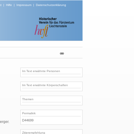
t
|
Hilfe
|
Impressum
|
Datenschutzerklärung
Im Text erwähnte Personen
Im Text erwähnte Körperschaften
Themen
Permalink
D44699
erger.
Zitierempfehlung