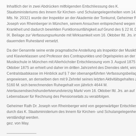
Inhaltlich der in zwei Abdrücken mitfolgenden Entschliessung des K.
Staatsministeriums des Innern für Kirchen- und Schulangelegenheiten vom 14.
Mts. Nr. 20321 wurde der Inspektor an der Akademie der Tonkunst, Geheimer R
Joseph von Rheinberger in München, seinem Ansuchen entsprechend wegen
Krankheit und dadurch bewirkten Funktionsunfähigkeit auf Grund des § 22 lit. 
IX. Beilage zur Verfassungsurkunde mit Wirksamkeit vom 16. Oktober lfd. Jrs. i
dauernden Ruhestand versetzt.
Da der Genannte seine erste pragmatische Anstellung als Inspektor der Musik
und Klavierklassen und Professor des Contrapunktes und Orgelspieles an der 
Musikschule in München mit Allerhöchster Entschliessung vom 3. August 1875
Oktober 1875 an erhielt und daher im dritten Jahrzehnt des Dienstes steht, wird
Centralstaatskasse im Hinblick auf § 7 der obenangeführten Verfassungsbeila
angewiesen, an denselben den mit 9 Zehntel seines letzten Aktivitätsgehaltes 
5160 M. sich berechnenden Ruhegehalt von jährlich 4644 M.
/viertausendsechshundertvierundvierzig Mark/ vom 16. Oktober lfd. Jrs. an auf
Lebensdauer für Rechnung des Pensionsetats zu verabfolgen.
Geheimer Rath Dr. Joseph von Rheinberger wird von gegenwärtiger Entschli
durch das K. Staatsministerium des Innern für Kirchen- und Schulangelegenhe
verständigt werden.
gez. von May.
______________