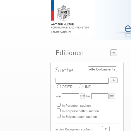
ODER
UND
von
bis
in Personen suchen
in Körperschaften suchen
in Editionstexten suchen
in den Kategorien suchen