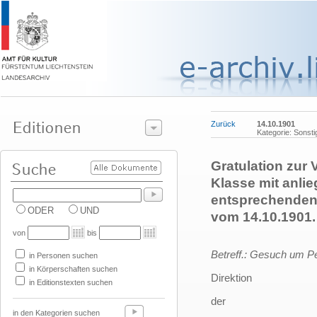
Zurück
14.10.1901
Kategorie: Sonsti
Gratulation zur 
Klasse mit anlie
entsprechenden 
ODER
UND
vom 14.10.1901.
von
bis
Betreff.: Gesuch um P
in Personen suchen
in Körperschaften suchen
Direktion
in Editionstexten suchen
der
in den Kategorien suchen