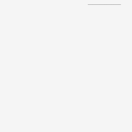
______________