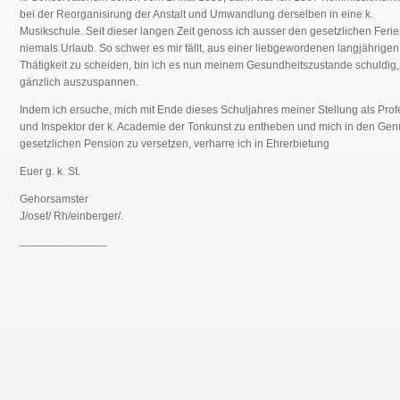
bei der Reorganisirung der Anstalt und Umwandlung derselben in eine k.
Musikschule. Seit dieser langen Zeit genoss ich ausser den gesetzlichen Feri
niemals Urlaub. So schwer es mir fällt, aus einer liebgewordenen langjährigen
Thätigkeit zu scheiden, bin ich es nun meinem Gesundheitszustande schuldig,
gänzlich auszuspannen.
Indem ich ersuche, mich mit Ende dieses Schuljahres meiner Stellung als Prof
und Inspektor der k. Academie der Tonkunst zu entheben und mich in den Gen
gesetzlichen Pension zu versetzen, verharre ich in Ehrerbietung
Euer g. k. St.
Gehorsamster
J/osef/ Rh/einberger/.
______________