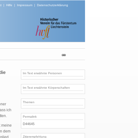
t
|
Hilfe
|
Impressum
|
Datenschutzerklärung
die
Im Text erwähnte Personen
Im Text erwähnte Körperschaften
Themen
ener
ass ich
ten.
Permalink
D44645
t meine
 an dem
Zitierempfehlung
glied