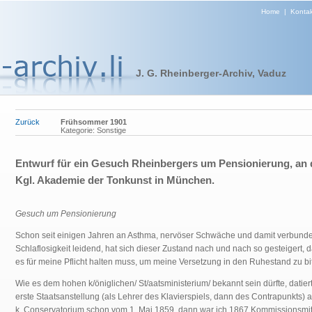
Home
|
Kontak
J. G. Rheinberger-Archiv, Vaduz
Zurück
Frühsommer 1901
Kategorie: Sonstige
Entwurf für ein Gesuch Rheinbergers um Pensionierung, an 
Kgl. Akademie der Tonkunst in München.
Gesuch um Pensionierung
Schon seit einigen Jahren an Asthma, nervöser Schwäche und damit verbund
Schlaflosigkeit leidend, hat sich dieser Zustand nach und nach so gesteigert, d
es für meine Pflicht halten muss, um meine Versetzung in den Ruhestand zu bit
Wie es dem hohen k/öniglichen/ St/aatsministerium/ bekannt sein dürfte, datier
erste Staatsanstellung (als Lehrer des Klavierspiels, dann des Contrapunkts)
k. Conservatorium schon vom 1. Mai 1859, dann war ich 1867 Kommissionsmit