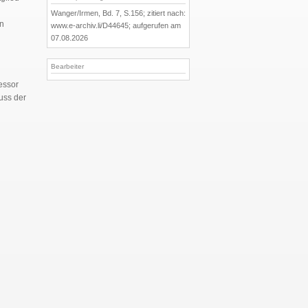
Wanger/Irmen, Bd. 7, S.156; zitiert nach:
en
www.e-archiv.li/D44645; aufgerufen am
07.08.2026
Bearbeiter
essor
uss der