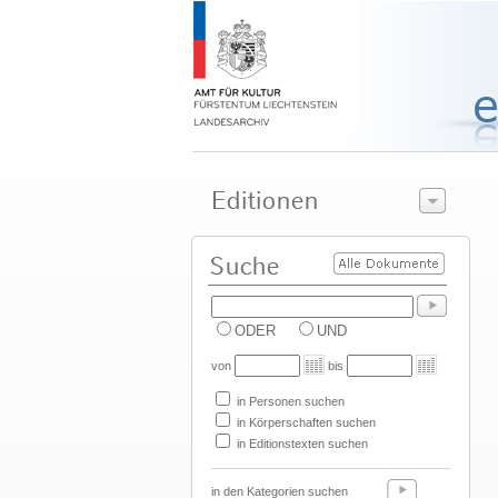
ODER
UND
von
bis
in Personen suchen
in Körperschaften suchen
in Editionstexten suchen
in den Kategorien suchen