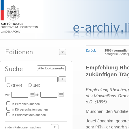
Zurück
1895 (vermutlich
Kategorie: Sonsti
Empfehlung Rhei
zukünftigen Trä
ODER
UND
Empfehlung Rheinberge
von
bis
des Maximilians-Orden
o.D. (1895)
in Personen suchen
in Körperschaften suchen
München, den /undatier
in Editionstexten suchen
Josef Joachim, gebore
sehr früh - er erwarb 
in den Kategorien suchen