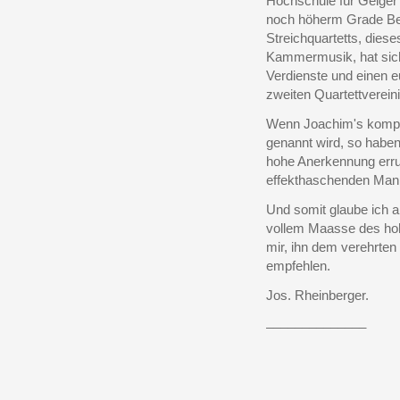
Hochschule für Geiger 
noch höherm Grade Be
Streichquartetts, dies
Kammermusik, hat sic
Verdienste und einen e
zweiten Quartettvereini
Wenn Joachim's komposi
genannt wird, so haben
hohe Anerkennung erru
effekthaschenden Mani
Und somit glaube ich 
vollem Maasse des hoh
mir, ihn dem verehrten
empfehlen.
Jos. Rheinberger.
______________