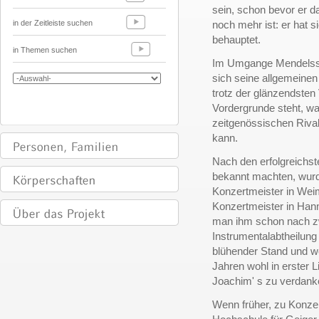
sein, schon bevor er d
in der Zeitleiste suchen
noch mehr ist: er hat s
behauptet.
in Themen suchen
Im Umgange Mendelssoh
sich seine allgemeinen
trotz der glänzendsten 
Vordergrunde steht, w
zeitgenössischen Rival
kann.
Nach den erfolgreichst
bekannt machten, wurd
Konzertmeister in We
Konzertmeister in Hann
man ihm schon nach zw
Instrumentalabtheilung
blühender Stand und w
Jahren wohl in erster L
Joachim' s zu verdanke
Wenn früher, zu Konzer