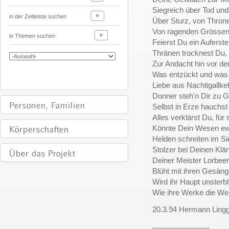
Siegreich über Tod un
in der Zeitleiste suchen
Über Sturz, von Throne
Von ragenden Grössen,
in Themen suchen
Feierst Du ein Auferste
Thränen trocknest Du,
Zur Andacht hin vor de
Was entzückt und was 
Liebe aus Nachtigallke
Donner steh'n Dir zu 
Selbst in Erze hauchst
Alles verklärst Du, für s
Könnte Dein Wesen ewi
Helden schreiten im S
Stolzer bei Deinen Klä
Deiner Meister Lorbee
Blüht mit ihren Gesän
Wird ihr Haupt unster
Wie ihre Werke die We
20.3.94 Hermann Lingg
______________