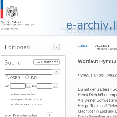
Zurück
20.03.1894
Kategorie: Sonsti
Wortlaut Hymnu
Hymnus an die Tonkun
ODER
UND
von
bis
Du mit den zarteren S
Hebst Dich höher emp
in Personen suchen
in Körperschaften suchen
Als Deiner Schwester
in Editionstexten suchen
Heilige Tonkunst! Tiefe
Mächtiger in Leid und 
in den Kategorien suchen
Deine Gewalten zur M