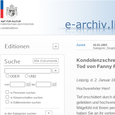
Zurück
02.01.1893
Kategorie: Zeugn
Kondolenzschre
Tod von Fanny 
ODER
UND
Leipzig, d. 2. Januar 1
von
bis
Hochverehrter Herr!
in Personen suchen
Tief erschüttert durch 
in Körperschaften suchen
geliebten und hochver
in Editionstexten suchen
Mitgefühl mit Ihrem p
haben Sie an ihr verlor
in den Kategorien suchen