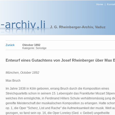
Home
|
Kontak
J. G. Rheinberger-Archiv, Vaduz
Zurück
Oktober 1892
Kategorie: Sonstige
Entwurf eines Gutachtens von Josef Rheinberger über Max 
München, October 1892
Max Bruch
Im Jahre 1838 in Köln geboren, errang Bruch durch die Komposition eines
Streichquartetts schon in seinem 15. Lebensjahr das Frankfurter Mozart Stipe
welches ihm ermöglichte, in Ferdinand Hillers Schule verhältnismässig jung di
gereifte Meisterschaft der musikalischen Komposition zu erlangen. Hatte scho
op. 1, die Oper "Scherz, List und Rache" die Aufmerksamkeit der musik. Welt au
gezogen, so fand sein op. 16, die Oper Loreley (Ged. v. Geibel) ungetheilte