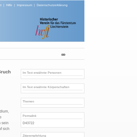
t
|
Hilfe
|
Impressum
|
Datenschutzerklärung
Bruch
Im Text erwähnte Personen
Im Text erwähnte Körperschaften
Themen
ndium,
Permalink
e
n sein
D43722
f sich
Zitierempfehlung