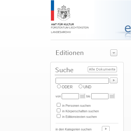
ODER
UND
von
bis
in Personen suchen
in Körperschaften suchen
in Editionstexten suchen
in den Kategorien suchen