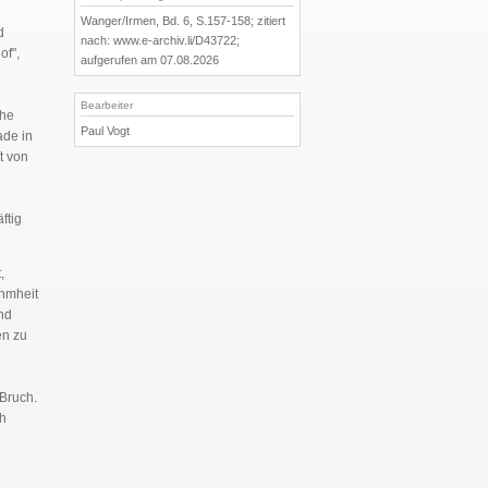
Wanger/Irmen, Bd. 6, S.157-158; zitiert
d
nach: www.e-archiv.li/D43722;
of",
aufgerufen am 07.08.2026
Bearbeiter
che
Paul Vogt
ade in
t von
ftig
,
hmheit
nd
en zu
Bruch.
ch