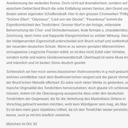
Anerkennung der weitesten Kreise. Doch nicht auf dramatischem, sondern auf
epischem Gebiet fand Bruch die volle Entfaltung seines Genius, den Grund un
Boden seiner eigensten Schaffenskraft. Hier in den grossen Chorwerken "Frithj
"Schöne Ellen", "Odysseus", "Lied von der Glocke", "Feuerkreuz" kommt die
Eigenthümlichkeit des Tondichters: Grosser Wurf in der Anlage, vollendete
Beherrschung der Chor- und Orchestermassen, feste formale u. charakteristis
Zeichnung, darin hohe und frappante Klangschönheit zu vollster Wirkung. Ger
der letztgenannten Eigenschaft unterscheidet sich Bruch scharf und vortheilhaf
der neuesten deutschen Schule. Wenn er zu seinen genialen Männerchören
vorzugsweise Lingg'sche Poesien wählt, so ist dies nicht Zufall oder Vorliebe,
sondern echte und wahre Geistesverwandtschaft. Überhaupt ist seine Muse krä
und männlich und im besten Sinne deutsch geartet.
Schliesslich sei hier noch seines klassischen Violinconcertes in g moll gedacht
welches unmittelbar nach dem Beethoven'schen rangiert und die ganze Vorne
der Bruch'schen Melodik offenbart. Es wäre noch vieler Werke zu gedenken, u
manche Originalität des Tondichters hervorzuheben; doch glaube ich schliess
müssen, indem ich die Überzeugung ausspreche dass unter den deutschen
Tondichtern der Gegenwart, die für die Verleihung des Maximilians-Ordens in
Vorschlag gebracht werden möchten, wohl kein Würdigerer sein mag, als Max 
Es ist dies mein ganz objektives Urtheil, da ich den Tondichter weder persönli
kenne, noch je mit ihm brieflich verkehrte.
München im Oct. 92