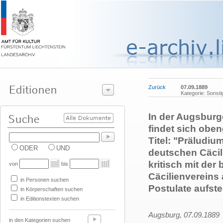
Zurück
07.09.1889
Kategorie: Sonsti
In der Augsburg
findet sich ob
Titel: "Präludi
ODER
UND
deutschen Cäcili
kritisch mit der
von
bis
Cäcilienvereins
in Personen suchen
Postulate aufstel
in Körperschaften suchen
in Editionstexten suchen
Augsburg, 07.09.1889
in den Kategorien suchen