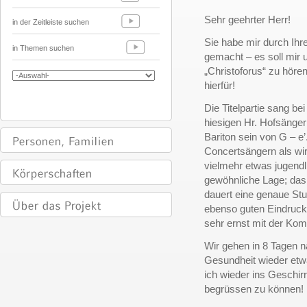
Sehr geehrter Herr!
in der Zeitleiste suchen
Sie habe mir durch Ihr
in Themen suchen
gemacht – es soll mir 
„Christoforus“ zu hör
hierfür!
Die Titelpartie sang be
hiesigen Hr. Hofsänger
Bariton sein von G – 
Concertsängern als wir.
vielmehr etwas jugendl
gewöhnliche Lage; das
dauert eine genaue Stu
ebenso guten Eindruck 
sehr ernst mit der Ko
Wir gehen in 8 Tagen 
Gesundheit wieder et
ich wieder ins Geschir
begrüssen zu können!