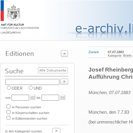
Zurück
07.07.1883
Kategorie: Briefe 
Josef Rheinberge
Aufführung Chri
ODER
UND
München, 07.07.1883
von
bis
in Personen suchen
München, den 7.7.83
in Körperschaften suchen
in Editionstexten suchen
(bei unmenschlicher Hi
in den Kategorien suchen