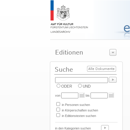
ODER
UND
von
bis
in Personen suchen
in Körperschaften suchen
in Editionstexten suchen
in den Kategorien suchen