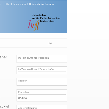
t
|
Hilfe
|
Impressum
|
Datenschutzerklärung
ener
Im Text erwähnte Personen
Im Text erwähnte Körperschaften
Themen
Permalink
e
D43367
so viel
Zitierempfehlung