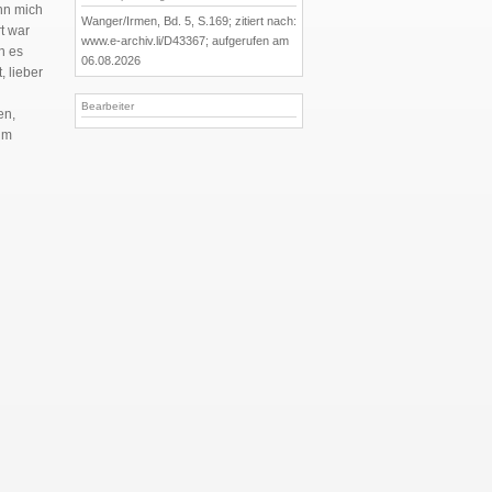
nn mich
Wanger/Irmen, Bd. 5, S.169; zitiert nach:
t war
www.e-archiv.li/D43367; aufgerufen am
h es
06.08.2026
, lieber
Bearbeiter
en,
im