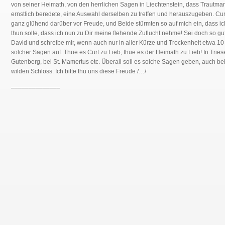
von seiner Heimath, von den herrlichen Sagen in Liechtenstein, dass Trautma
ernstlich beredete, eine Auswahl derselben zu treffen und herauszugeben. Cur
ganz glühend darüber vor Freude, und Beide stürmten so auf mich ein, dass ic
thun solle, dass ich nun zu Dir meine flehende Zuflucht nehme! Sei doch so gut
David und schreibe mir, wenn auch nur in aller Kürze und Trockenheit etwa 10
solcher Sagen auf. Thue es Curt zu Lieb, thue es der Heimath zu Lieb! In Tries
Gutenberg, bei St. Mamertus etc. Überall soll es solche Sagen geben, auch be
wilden Schloss. Ich bitte thu uns diese Freude /…/
______________