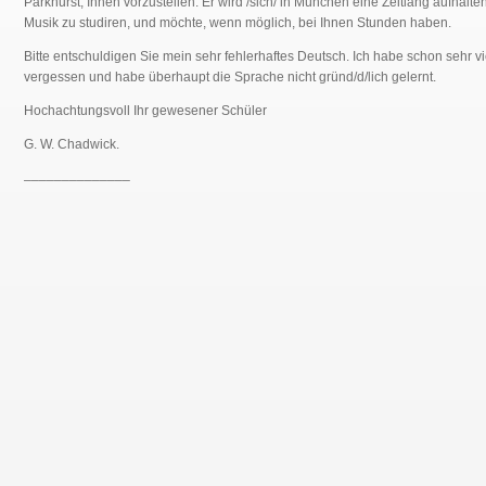
Parkhurst, Ihnen vorzustellen. Er wird /sich/ in München eine Zeitlang aufhalte
Musik zu studiren, und möchte, wenn möglich, bei Ihnen Stunden haben.
Bitte entschuldigen Sie mein sehr fehlerhaftes Deutsch. Ich habe schon sehr vi
vergessen und habe überhaupt die Sprache nicht gründ/d/lich gelernt.
Hochachtungsvoll Ihr gewesener Schüler
G. W. Chadwick.
______________