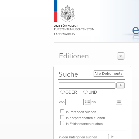
ODER
UND
von
bis
in Personen suchen
in Körperschaften suchen
in Editionstexten suchen
in den Kategorien suchen