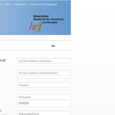
t
|
Hilfe
|
Impressum
|
Datenschutzerklärung
rst
Im Text erwähnte Personen
Im Text erwähnte Körperschaften
Themen
Permalink
D43359
d
Zitierempfehlung