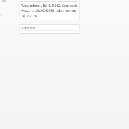
n, um
Wanger/Irmen, Bd. 5, S.162; zitiert nach:
www.e-archiv.li/D43359; aufgerufen am
el
10.08.2026
Bearbeiter