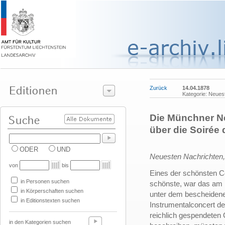
Zurück
14.04.1878
Kategorie: Neues
Die Münchner Ne
über die Soirée 
ODER
UND
Neuesten Nachrichten, 
von
bis
Eines der schönsten Co
in Personen suchen
schönste, war das am 
in Körperschaften suchen
unter dem bescheiden
in Editionstexten suchen
Instrumentalconcert de
reichlich gespendeten
in den Kategorien suchen