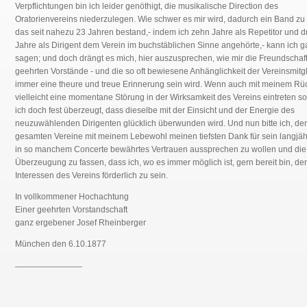
Verpflichtungen bin ich leider genöthigt, die musikalische Direction des
Oratorienvereins niederzulegen. Wie schwer es mir wird, dadurch ein Band zu 
das seit nahezu 23 Jahren bestand,- indem ich zehn Jahre als Repetitor und d
Jahre als Dirigent dem Verein im buchstäblichen Sinne angehörte,- kann ich ga
sagen; und doch drängt es mich, hier auszusprechen, wie mir die Freundschaft
geehrten Vorstände - und die so oft bewiesene Anhänglichkeit der Vereinsmitg
immer eine theure und treue Erinnerung sein wird. Wenn auch mit meinem Rück
vielleicht eine momentane Störung in der Wirksamkeit des Vereins eintreten sol
ich doch fest überzeugt, dass dieselbe mit der Einsicht und der Energie des
neuzuwählenden Dirigenten glücklich überwunden wird. Und nun bitte ich, d
gesamten Vereine mit meinem Lebewohl meinen tiefsten Dank für sein langjäh
in so manchem Concerte bewährtes Vertrauen aussprechen zu wollen und die
Überzeugung zu fassen, dass ich, wo es immer möglich ist, gern bereit bin, de
Interessen des Vereins förderlich zu sein.
In vollkommener Hochachtung
Einer geehrten Vorstandschaft
ganz ergebener Josef Rheinberger
München den 6.10.1877
______________