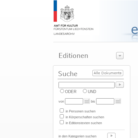
ODER
UND
von
bis
in Personen suchen
in Körperschaften suchen
in Editionstexten suchen
in den Kategorien suchen