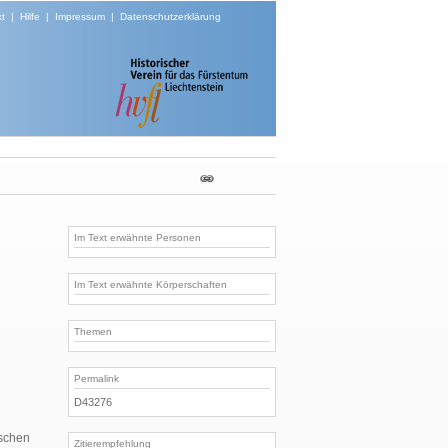
t
|
Hilfe
|
Impressum
|
Datenschutzerklärung
Im Text erwähnte Personen
Im Text erwähnte Körperschaften
Themen
Permalink
D43276
schen
Zitierempfehlung