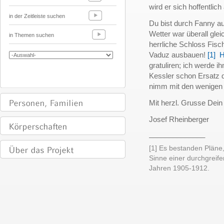
wird er sich hoffentli
in der Zeitleiste suchen
Du bist durch Fanny au 
Wetter war überall gle
in Themen suchen
herrliche Schloss Fisc
Vaduz ausbauen!
[1]
H
gratuliren; ich werde i
Kessler schon Ersatz d
nimm mit den wenigen Ze
Mit herzl. Grusse Dein
Josef Rheinberger
______________
[1] Es bestanden Plän
Sinne einer durchgreife
Jahren 1905-1912.