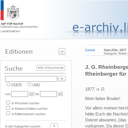
Zurück
Sept./Okt. 1877
Kategorie: Briefe
J. G. Rheinberge
Rheinberger fü
ODER
UND
1877, o. D.
von
bis
Mein lieber Bruder!
in Personen suchen
Vor allem meinen herzl
in Körperschaften suchen
hätte Euch die Nachrich
in Editionstexten suchen
Dekret abwarten, (das n
vorkamen. Da dieser Di
in den Kategorien suchen