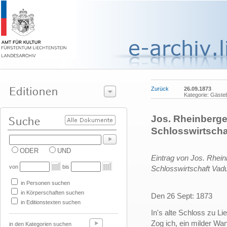
Zurück
26.09.1873
Kategorie: Gäste
Jos. Rheinberger
Schlosswirtscha
ODER
UND
Eintrag von Jos. Rhein
von
bis
Schlosswirtschaft Vadu
in Personen suchen
in Körperschaften suchen
Den 26 Sept: 1873
in Editionstexten suchen
In's alte Schloss zu Li
Zog ich, ein milder Wan
in den Kategorien suchen