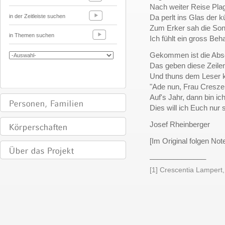
Nach weiter Reise Pla
in der Zeitleiste suchen
Da perlt ins Glas der k
Z
um Erker sah die Sonn
in Themen suchen
Ich fühlt ein gross Beh
Gekommen ist die Abs
Das geben diese Zeile
Und thuns dem Leser k
"Ade nun, Frau Cresze
Auf's Jahr, dann bin i
Dies will ich Euch nur 
Josef Rheinberger
[Im Original folgen Not
______________
[1] Crescentia Lampert,