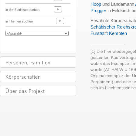
Hoop
und Landamann
in der Zeitleiste suchen
Prugger
in Feldkirch be
Erwähnte Körperschaf
in Themen suchen
Schäbischer Reichskre
Fürststift Kempten
______________
[1] Die hier wiedergege
gesamten Kaufvertrages
wobei das Exemplar im 
wurde (AT HALW U 1699,
Originalexemplar der U
Pergament) und eine un
sich im Liechtensteinis