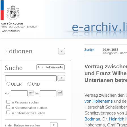
Zurück
09.04.1688
Kategorie: Finanz
Vertrag zwische
und Franz Wilhe
Untertanen betr
ODER
UND
von
bis
Vertrag zwischen den
von Hohenems
und de
in Personen suchen
Herrschaft Schellenber
in Körperschaften suchen
Schnitzvertrages von 1
in Editionstexten suchen
Bodman
, Dr.
Heinrich
Hohenems, Graf Fran
in den Kategorien suchen