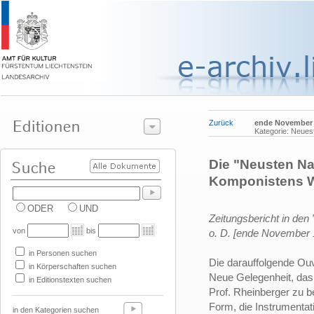
Zurück
ende November
Kategorie: Neues
Die "Neusten Na
Komponistens W
ODER
UND
Zeitungsbericht in den
von
bis
o. D. [ende November 
in Personen suchen
Die darauffolgende Ouv
in Körperschaften suchen
Neue Gelegenheit, das
in Editionstexten suchen
Prof. Rheinberger zu b
Form, die Instrumentati
in den Kategorien suchen