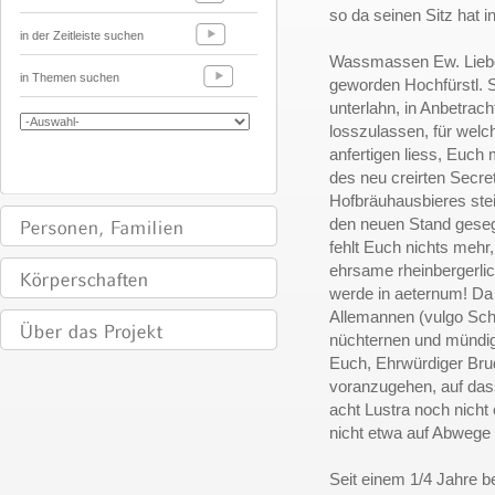
so da seinen Sitz hat i
in der Zeitleiste suchen
Wassmassen Ew. Liebden
in Themen suchen
geworden Hochfürstl. S
unterlahn, in Anbetrac
losszulassen, für welc
anfertigen liess, Euch
des neu creirten Secre
Hofbräuhausbieres ste
den neuen Stand geseg
fehlt Euch nichts mehr
ehrsame rheinbergerli
werde in aeternum! Da 
Allemannen (vulgo Sch
nüchternen und mündige
Euch, Ehrwürdiger Brud
voranzugehen, auf dass
acht Lustra noch nicht
nicht etwa auf Abwege 
Seit einem 1/4 Jahre b