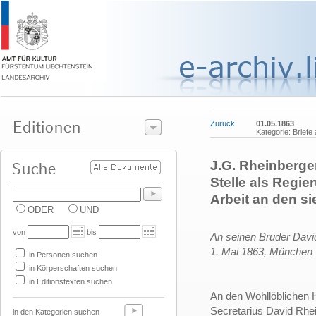
Zurück
01.05.1863
Kategorie: Briefe
J.G. Rheinberger
Stelle als Regie
Arbeit an den s
ODER
UND
von
bis
An seinen Bruder Davi
1. Mai 1863,
München
in Personen suchen
in Körperschaften suchen
in Editionstexten suchen
An den Wohllöblichen 
Secretarius David Rhei
in den Kategorien suchen