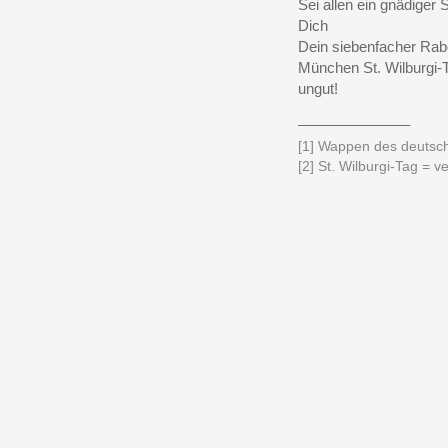
Sei allen ein gnädiger
Dich
Dein siebenfacher Rabenv
München St. Wilburgi-
ungut!
______________
[1]
Wappen des deutsch
[2]
St. Wilburgi-Tag = v