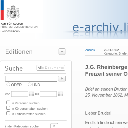
Zurück
25.11.1862
Kategorie: Briefe
J.G. Rheinberger
Freizeit seiner 
ODER
UND
Brief an seinen Bruder
von
bis
25. November 1862,
M
in Personen suchen
in Körperschaften suchen
Lieber Bruder!
in Editionstexten suchen
Endlich finde ich ein we
in den Kategorien suchen