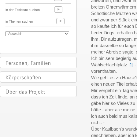
antworten, und zwar in
breiten Ohrenwärmern à
in der Zeitleiste suchen
Schottische Mützen war
und zwar per Stück ei
in Themen suchen
so kaufte ich für euch
Leder längst erhalten
ihm, Dir aufzutragen,
ihm dasselbe so lange 
meiner Abreise sagte, 
Ich bin sehr begierig 
Wahlschlachtplatz
[1]
-
vorenthalten.
Wie geht es zu Hause?
einen neuen Titel erh
Mir vergeht ein Tag wi
dass ich Zeit finde, an
gäbe hier so Vieles zu
hätte - aber alle meine 
ich auch bald musikalis
nicht. -
Über Kaulbach's wunder
geschrieben, aber ich 