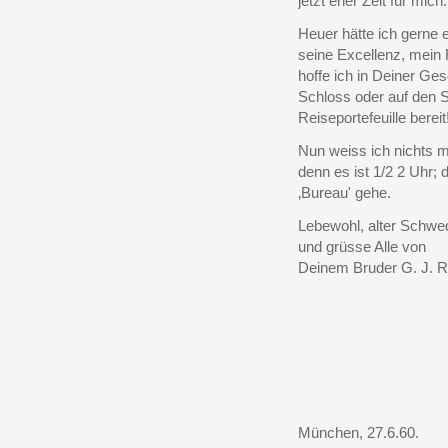
jetzt eher Zeit für mich.
Heuer hätte ich gerne e
seine Excellenz, mein 
hoffe ich in Deiner Ges
Schloss oder auf den 
Reiseportefeuille bereit
Nun weiss ich nichts m
denn es ist 1/2 2 Uhr; d
‚Bureau' gehe.
Lebewohl, alter Schwe
und grüsse Alle von
Deinem Bruder G. J. R
München, 27.6.60.