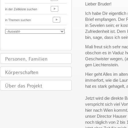
Lieber Bruder!
in der Zeitleiste suchen
Ich habe Dir eigentlic
Brief empfangen. Der 
in Themen suchen
in Sevelen sein; er kost
Zufriedenheit ist. Dem
bin, sage, dass ich sei
Mali freut sich sehr na
obschon es in Vaduz höc
Geschwister wegen, (ab
gen Liechtenstein.
H
ier geht Alles im alte
immerfort, wie die Lau
hat es stark gehagelt,
Jetzt wird die direkte
verspricht sich viel Vor
hier nach Wien kommt. 
unser Director Hauser 
noch täglich von 2 bis