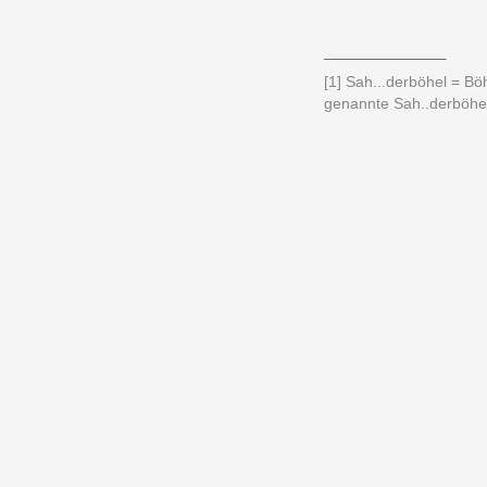
______________
[1] Sah...derböhel = Bö
genannte Sah..derböhel 