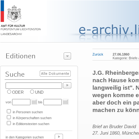
Zurück
27.06.1860
Kategorie: Briefe
J.G. Rheinberger
nach Hause kom
langweilig ist".
ODER
UND
wegen komme er 
aber doch ein pa
von
bis
machen zu könn
in Personen suchen
in Körperschaften suchen
in Editionstexten suchen
Brief an Bruder David
27. Juni 1860, Münche
in den Kategorien suchen