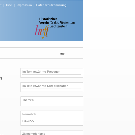
t
|
Hilfe
|
Impressum
|
Datenschutzerklärung
Im Text erwähnte Personen
en
Im Text erwähnte Körperschaften
Themen
Permalink
D42655
Zitierempfehlung