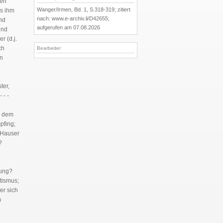
nen
Wanger/Irmen, Bd. 1, S.318-319; zitiert
ss ihm
nach: www.e-archiv.li/D42655;
und
aufgerufen am 07.08.2026
nd
r (d.j.
ch
Bearbeiter
nn
ter,
 - -
n dem
pfing;
t Hauser
?
kung?
tismus;
er sich
m