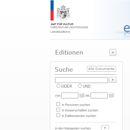
ODER
UND
von
bis
in Personen suchen
in Körperschaften suchen
in Editionstexten suchen
in den Kategorien suchen