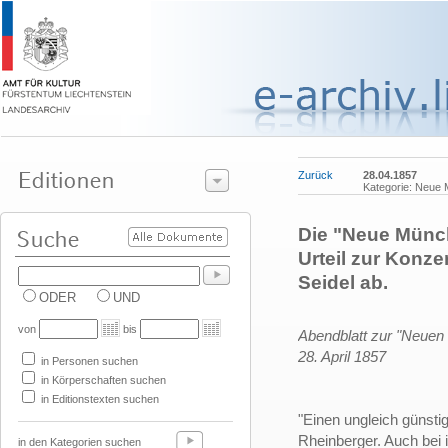
Zurück
28.04.1857
Kategorie: Neue 
Die "Neue Münch
Urteil zur Konze
Seidel ab.
ODER
UND
von
bis
Abendblatt zur "Neuen
28. April 1857
in Personen suchen
in Körperschaften suchen
in Editionstexten suchen
"Einen ungleich günsti
Rheinberger. Auch bei 
in den Kategorien suchen