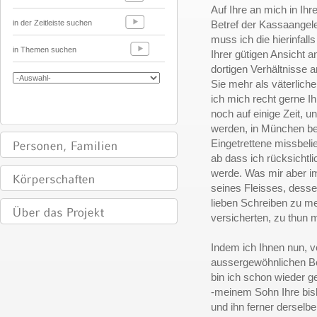
Auf Ihre an mich in Ih
in der Zeitleiste suchen
Betref der Kassaangel
muss ich die hierinfa
in Themen suchen
Ihrer gütigen Ansicht 
dortigen Verhältnisse 
Sie mehr als väterlich
ich mich recht gerne I
noch auf einige Zeit, u
werden, in München be
Eingetrettene missbel
ab dass ich rücksichtl
werde. Was mir aber i
seines Fleisses, desse
lieben Schreiben zu m
versicherten, zu thun 
Indem ich Ihnen nun, v
aussergewöhnlichen Be
bin ich schon wieder g
-meinem Sohn Ihre bish
und ihn ferner derselbe