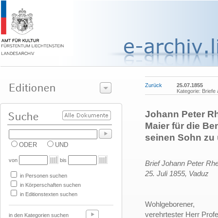
Zurück
25.07.1855
Kategorie: Briefe
Johann Peter Rh
Maier für die Be
seinen Sohn zu 
ODER
UND
von
bis
Brief Johann Peter Rhe
25. Juli 1855,
Vaduz
in Personen suchen
in Körperschaften suchen
in Editionstexten suchen
Wohlgeborener,
verehrtester Herr Prof
in den Kategorien suchen