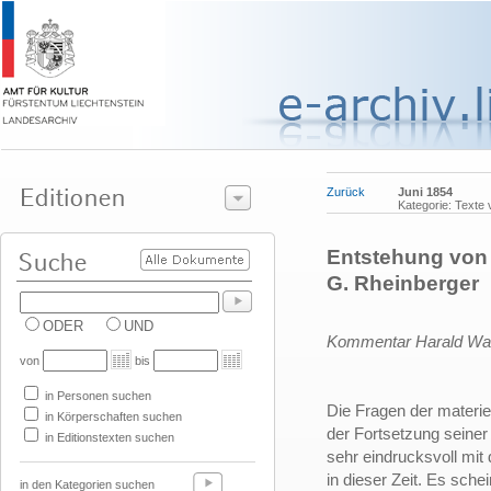
Zurück
Juni 1854
Kategorie: Texte
Entstehung von
G. Rheinberger
ODER
UND
Kommentar Harald Wa
von
bis
in Personen suchen
Die Fragen der materie
in Körperschaften suchen
der Fortsetzung seine
in Editionstexten suchen
sehr eindrucksvoll mit 
in dieser Zeit. Es sche
in den Kategorien suchen