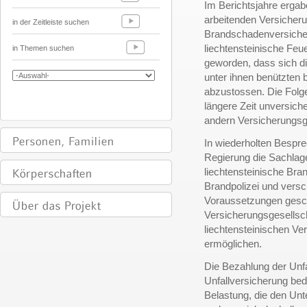
Im Berichtsjahre ergab
arbeitenden Versicheru
in der Zeitleiste suchen
Brandschadenversicheru
liechtensteinische Feu
in Themen suchen
geworden, dass sich di
unter ihnen benützten 
abzustossen. Die Folg
längere Zeit unversiche
andern Versicherungsg
In wiederholten Bespre
Regierung die Sachla
liechtensteinische Br
Brandpolizei und vers
Voraussetzungen gesch
Versicherungsgesellsch
liechtensteinischen Ve
ermöglichen.
Die Bezahlung der Unfa
Unfallversicherung bed
Belastung, die den Unte