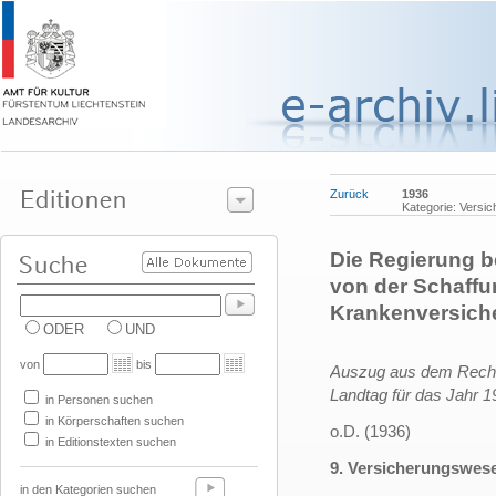
Zurück
1936
Kategorie: Versi
Die Regierung be
von der Schaffu
Krankenversich
ODER
UND
von
bis
Auszug aus dem Reche
Landtag für das Jahr 1
in Personen suchen
in Körperschaften suchen
o.D. (1936)
in Editionstexten suchen
9. Versicherungswes
in den Kategorien suchen