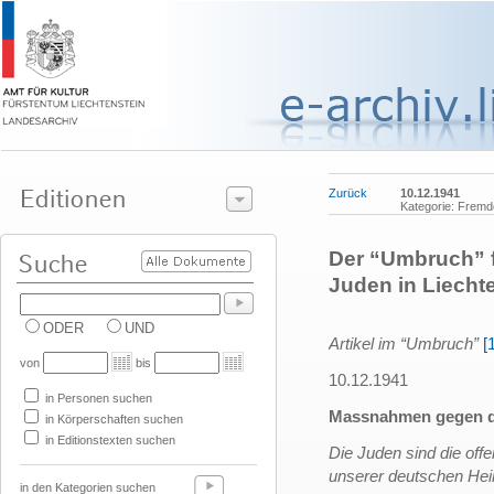
Zurück
10.12.1941
Kategorie: Fremde
Der “Umbruch” 
Juden in Liecht
ODER
UND
Artikel im “Umbruch”
[
von
bis
10.12.1941
in Personen suchen
Massnahmen gegen d
in Körperschaften suchen
in Editionstexten suchen
Die Juden sind die off
unserer deutschen Hei
in den Kategorien suchen