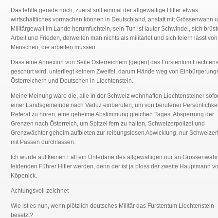
Das fehlte gerade noch, zuerst soll einmal der allgewaltige Hitler etwas
wirtschaftliches vormachen können in Deutschland, anstatt mit Grössenwahn 
Militärgewalt im Lande herumfuchteln, sein Tun ist lauter Schwindel, sich brüst
Arbeit und Frieden, derweilen man nichts als militärlet und sich feiern lässt von
Menschen, die arbeiten müssen.
Dass eine Annexion von Seite Österreichern [gegen] das Fürstentum Liechtens
geschürt wird, unterliegt keinem Zweifel, darum Hände weg von Einbürgerung
Österreichern und Deutschen in Liechtenstein.
Meine Meinung wäre die, alle in der Schweiz wohnhaften Liechtensteiner sofor
einer Landsgemeinde nach Vaduz einberufen, um von berufener Persönlichkei
Referat zu hören, eine geheime Abstimmung gleichen Tages, Absperrung der
Grenzen nach Österreich, um Spitzel fern zu halten, Schweizerpolizei und
Grenzwächter geheim aufbieten zur reibungslosen Abwicklung, nur Schweizer
mit Pässen durchlassen.
Ich würde auf keinen Fall ein Untertane des allgewaltigen nur an Grössenwah
leidenden Führer Hitler werden, denn der ist ja bloss der zweite Hauptmann v
Köpenick.
Achtungsvoll zeichnet
Wie ist es nun, wenn plötzlich deutsches Militär das Fürstentum Liechtenstein
besetzt?