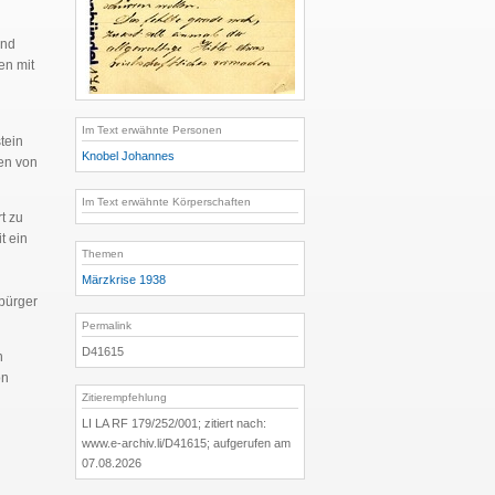
und
en mit
Im Text erwähnte Personen
tein
Knobel Johannes
en von
Im Text erwähnte Körperschaften
t zu
t ein
Themen
Märzkrise 1938
bürger
Permalink
D41615
n
on
Zitierempfehlung
LI LA RF 179/252/001; zitiert nach:
www.e-archiv.li/D41615; aufgerufen am
07.08.2026