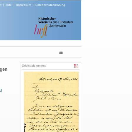
t
|
Hilfe
|
Impressum
|
Datenschutzerklärung
Originaldokument
ngen
1]