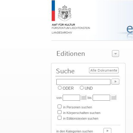
ODER
UND
von
bis
in Personen suchen
in Körperschaften suchen
in Editionstexten suchen
in den Kategorien suchen