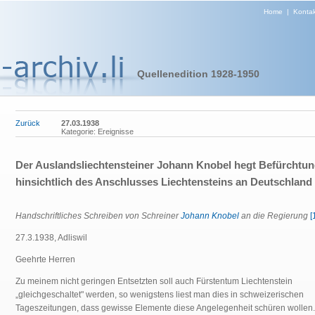
Home
|
Kontak
Quellenedition 1928-1950
Zurück
27.03.1938
Kategorie: Ereignisse
Der Auslandsliechtensteiner Johann Knobel hegt Befürchtu
hinsichtlich des Anschlusses Liechtensteins an Deutschland
Handschriftliches Schreiben von Schreiner
Johann Knobel
an die Regierung
[
27.3.1938, Adliswil
Geehrte Herren
Zu meinem nicht geringen Entsetzten soll auch Fürstentum Liechtenstein
„gleichgeschaltet" werden, so wenigstens liest man dies in schweizerischen
Tageszeitungen, dass gewisse Elemente diese Angelegenheit schüren wollen.