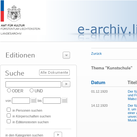
Zurück
Thema "Kunstschule"
Datum
Titel
ODER
UND
01.12.1920
Der fü
und Fi
Malsc
von
bis
14.12.1920
Der fü
II. u
in Personen suchen
einer
in Körperschaften suchen
unverz
Musik
in Editionstexten suchen
in den Kategorien suchen