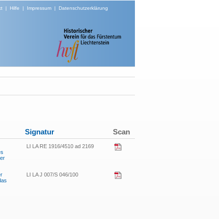
t
|
Hilfe
|
Impressum
|
Datenschutzerklärung
Signatur
Scan
LI LA RE 1916/4510 ad 2169
es
er
er
LI LA J 007/S 046/100
das