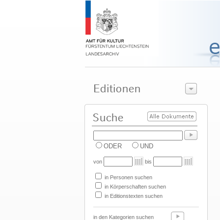
ODER
UND
von
bis
in Personen suchen
in Körperschaften suchen
in Editionstexten suchen
in den Kategorien suchen