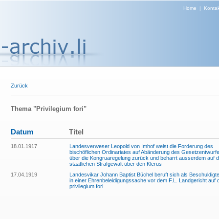
Home
|
Kontak
Zurück
Thema "Privilegium fori"
Datum
Titel
18.01.1917
Landesverweser Leopold von Imhof weist die Forderung des
bischöflichen Ordinariates auf Abänderung des Gesetzentwurf
über die Kongruaregelung zurück und beharrt ausserdem auf d
staatlichen Strafgewalt über den Klerus
17.04.1919
Landesvikar Johann Baptist Büchel beruft sich als Beschuldigt
in einer Ehrenbeleidigungssache vor dem F.L. Landgericht auf 
privilegium fori