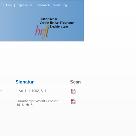
t
|
Hilfe
|
Impressum
|
Datenschutzerklärung
Signatur
Scan
ie
L.Vo. 11.2.1902, S. 1
m
Vorarlberger Wacht Februar
1916, Nr. 8