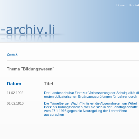
Home
|
Kontak
Zurück
Thema "Bildungswesen"
Datum
Titel
11.02.1902
Der Landesschulrat führt zur Verbesserung der Schulqualität d
ersten obligatorischen Ergänzungsprüfungen für Lehrer durch
01.02.1916
Die "Vorarlberger Wacht" kritisiert die Abgeordneten um Wilhel
Beck als bildungsfeindlich, weil sie sich in der Landtagsdebatte
vom 27.1.1916 gegen die Neuregelung der Lehrerlöhne
aussprachen