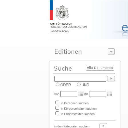
ODER
UND
von
bis
in Personen suchen
in Körperschaften suchen
in Editionstexten suchen
in den Kategorien suchen