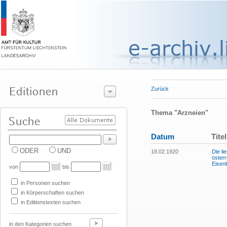
Zurück
Thema "Arzneien"
Datum
Titel
ODER
UND
18.02.1920
Die li
öster
Eisen
von
bis
in Personen suchen
in Körperschaften suchen
in Editionstexten suchen
in den Kategorien suchen