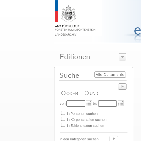
ODER
UND
von
bis
in Personen suchen
in Körperschaften suchen
in Editionstexten suchen
in den Kategorien suchen