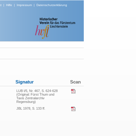
t
|
Hilfe
|
Impressum
|
Datenschutzerklärung
Signatur
Scan
LUB I/5, Nr. 467, S. 624-628
(Original: Fürst Thum und
Taxis Zentralarchiv
Regensburg)
JBL 1978, S. 133 ff.