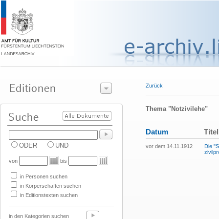
Zurück
Thema "Notzivilehe"
Datum
Titel
ODER
UND
vor dem 14.11.1912
Die "
zivil
von
bis
in Personen suchen
in Körperschaften suchen
in Editionstexten suchen
in den Kategorien suchen