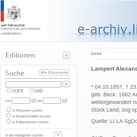
Zurück
Lampert Alexand
* 04.10.1857, † 2
ODER
UND
geb. Beck. 1882 Au
von
bis
weitergewandert na
Stück Land; zog s
in Personen suchen
in Körperschaften suchen
Quelle: LI LA Sg
in Editionstexten suchen
in den Kategorien suchen