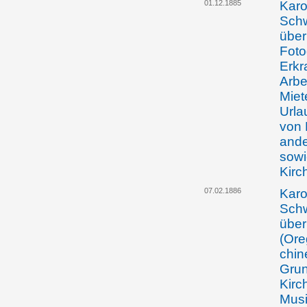
01.12.1885
Karo
Schw
über
Foto
Erkr
Arbe
Miet
Urla
von 
ande
sowi
Kirc
07.02.1886
Karo
Schw
über
(Ore
chin
Grun
Kirc
Musi