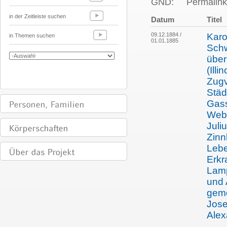
GND:
Permalink
in der Zeitleiste suchen
Datum
Titel
09.12.1884 /
Karo
in Themen suchen
01.01.1885
Schw
über
(Ill
Zugv
Städ
Gass
Webs
Juli
Zinn
Lebe
Erkr
Lamp
und 
gem
Jose
Alex