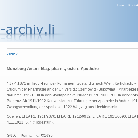
Home
|
Kontak
Zurück
Münzberg Anton, Mag. pharm., österr. Apotheker
* 17.4.1871 in Tirgul-Frumos (Rumänien). Zuständig nach Wien. Katholisch. ∞ E
Studium der Pharmazie an der Universität Czernowitz (Bukowina). Mitarbeiter
darunter 1899/1900 in der Stadtapotheke Bludenz und 1900-1911 in der Apot
Bregenz. Ab 1911/1912 Konzession zur Führung einer Apotheke in Vaduz. 1915
Zwangsverwaltung der Apotheke. 1922 Wegzug aus Liechtenstein.
Quellen: LI LA RE 1911/2376; LI LA RE 1912/0912; LI LA RE 1915/0090; LI LA R
4.11.1922, S. 4 ("Todesfall").
GND:
Permalink: P31639