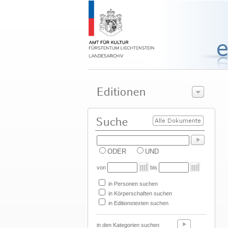
ODER
UND
von
bis
in Personen suchen
in Körperschaften suchen
in Editionstexten suchen
in den Kategorien suchen