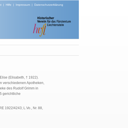
t
|
Hilfe
|
Impressum
|
Datenschutzerklärung
lise (Elisabeth, † 1922).
 in verschiedenen Apotheken,
heke des Rudolf Grimm in
 gerichtliche
E 1922/4243; L.Vo., Nr. 88,