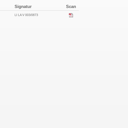
Signatur
Scan
LI LA V 003/0873