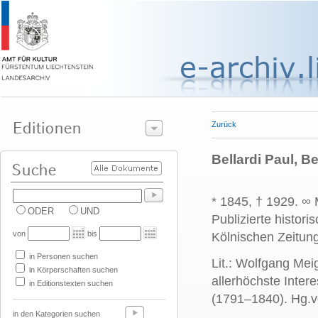
Zurück
Bellardi Paul, B
* 1845, † 1929. ∞ 
ODER
UND
Publizierte histori
von
bis
Kölnischen Zeitun
in Personen suchen
Lit.: Wolfgang Meig
in Körperschaften suchen
allerhöchste Inter
in Editionstexten suchen
(1791–1840). Hg.
in den Kategorien suchen