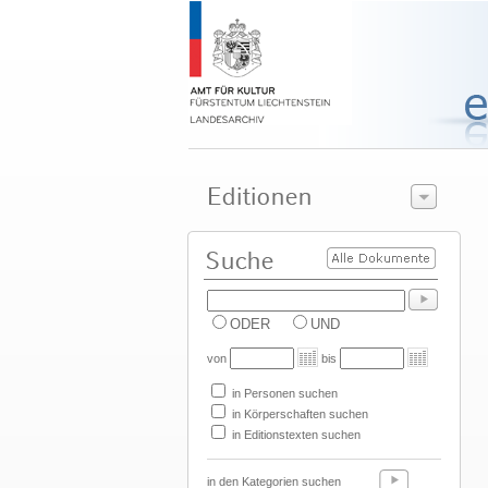
ODER
UND
von
bis
in Personen suchen
in Körperschaften suchen
in Editionstexten suchen
in den Kategorien suchen