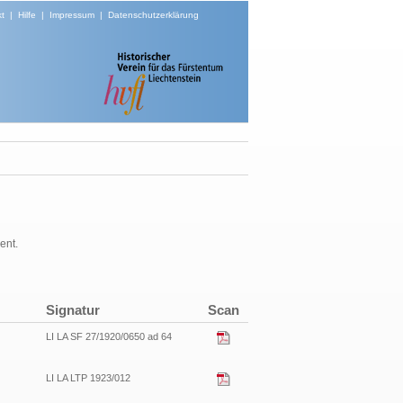
t
|
Hilfe
|
Impressum
|
Datenschutzerklärung
ent.
Signatur
Scan
LI LA SF 27/1920/0650 ad 64
LI LA LTP 1923/012