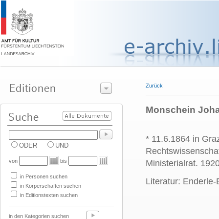
Zurück
Monschein Johann
* 11.6.1864 in Gra
ODER
UND
Rechtswissenschaf
von
bis
Ministerialrat. 192
in Personen suchen
Literatur: Enderle-
in Körperschaften suchen
in Editionstexten suchen
in den Kategorien suchen