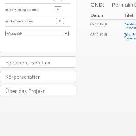
GND:
Permalink
in der Zeitleiste suchen
Datum
Titel
in Themen suchen
02.12.1919
Die Vert
Grundsä
03.12.1919
Prinz Ed
Österre