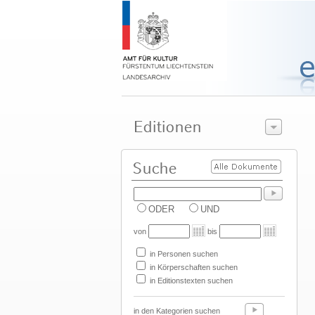
ODER
UND
von
bis
in Personen suchen
in Körperschaften suchen
in Editionstexten suchen
in den Kategorien suchen