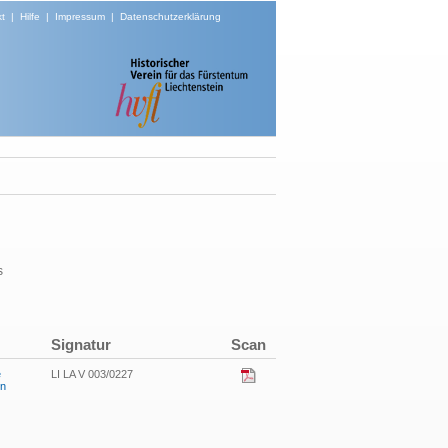
t
|
Hilfe
|
Impressum
|
Datenschutzerklärung
s
Signatur
Scan
e
LI LA V 003/0227
in