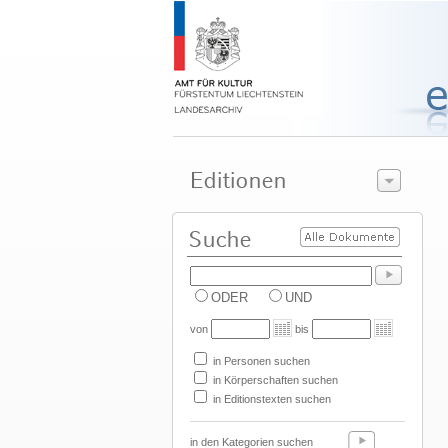
ODER
UND
von
bis
in Personen suchen
in Körperschaften suchen
in Editionstexten suchen
in den Kategorien suchen