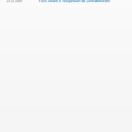
23.11.1920
Fürst Johann II. reorganisiert die Zentralbehörden