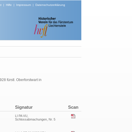
t
|
Hilfe
|
Impressum
|
Datenschutzerklärung
928 fürstl. Oberforstwart in
Signatur
Scan
LI PA VU,
Schlossabmachungen, Nr. 5