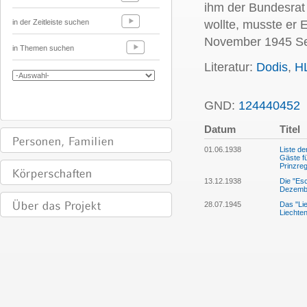
ihm der Bundesrat 
in der Zeitleiste suchen
wollte, musste er 
November 1945 Sel
in Themen suchen
Literatur:
Dodis
,
H
GND:
124440452
Datum
Titel
01.06.1938
Liste de
Gäste fü
Prinzre
13.12.1938
Die "Es
Dezembe
28.07.1945
Das "Lie
Liechten