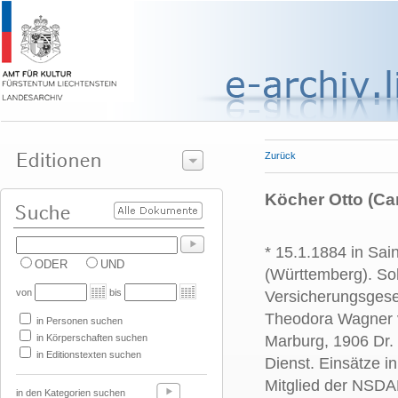
Zurück
Köcher Otto (Carl
* 15.1.1884 in Sai
ODER
UND
(Württemberg). Soh
von
bis
Versicherungsgese
Theodora Wagner v
in Personen suchen
in Körperschaften suchen
Marburg, 1906 Dr. 
in Editionstexten suchen
Dienst. Einsätze i
Mitglied der NSDA
in den Kategorien suchen