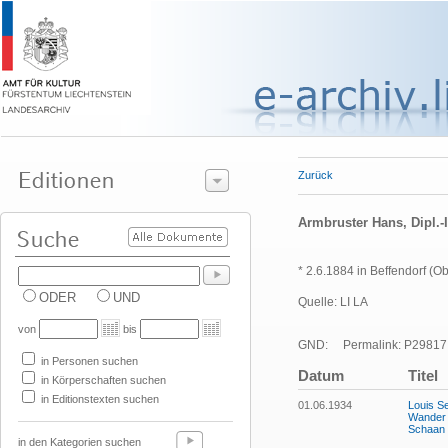
Zurück
Armbruster Hans, Dipl.-I
* 2.6.1884 in Beffendorf (
ODER
UND
Quelle: LI LA
von
bis
GND:
Permalink: P29817
in Personen suchen
Datum
Titel
in Körperschaften suchen
in Editionstexten suchen
01.06.1934
Louis Se
Wander d
Schaan z
in den Kategorien suchen