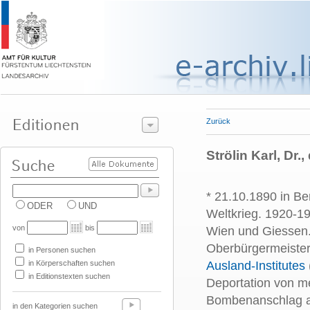
Zurück
Strölin Karl, Dr.,
* 21.10.1890 in Ber
ODER
UND
Weltkrieg. 1920-1
von
bis
Wien und Giessen.
Oberbürgermeister
in Personen suchen
in Körperschaften suchen
Ausland-Institutes
in Editionstexten suchen
Deportation von m
Bombenanschlag au
in den Kategorien suchen