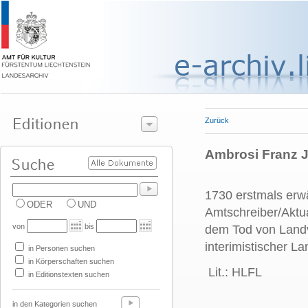
Zurück
Ambrosi Franz Jo
1730 erstmals erw
ODER
UND
Amtschreiber/Aktu
von
bis
dem Tod von Land
interimistischer La
in Personen suchen
in Körperschaften suchen
Lit.: HLFL
in Editionstexten suchen
in den Kategorien suchen