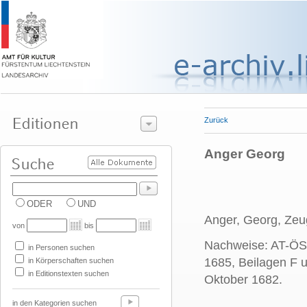
Zurück
Anger Georg
ODER
UND
Anger, Georg, Zeu
von
bis
Nachweise: AT-ÖSt
in Personen suchen
1685, Beilagen F 
in Körperschaften suchen
in Editionstexten suchen
Oktober 1682.
in den Kategorien suchen